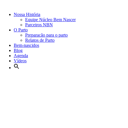
Nossa História
Equipe Núcleo Bem Nascer
Parceiros NBN
O Parto
Preparação para o parto
Relatos de Parto
Bem-nascidos
Blog
Agenda
Vídeos