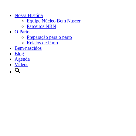
Nossa História
Equipe Núcleo Bem Nascer
Parceiros NBN
O Parto
Preparação para o parto
Relatos de Parto
Bem-nascidos
Blog
Agenda
Vídeos