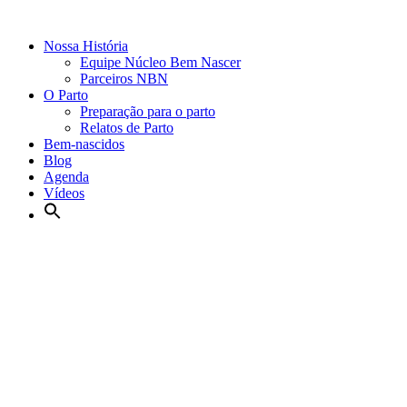
Nossa História
Equipe Núcleo Bem Nascer
Parceiros NBN
O Parto
Preparação para o parto
Relatos de Parto
Bem-nascidos
Blog
Agenda
Vídeos