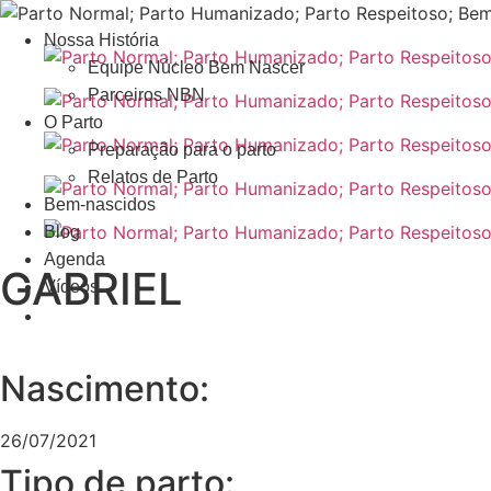
Nossa História
Equipe Núcleo Bem Nascer
Parceiros NBN
O Parto
Preparação para o parto
Relatos de Parto
Bem-nascidos
Blog
Agenda
GABRIEL
Vídeos
Nascimento:
26/07/2021
Tipo de parto: