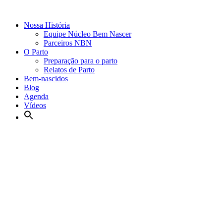
Nossa História
Equipe Núcleo Bem Nascer
Parceiros NBN
O Parto
Preparação para o parto
Relatos de Parto
Bem-nascidos
Blog
Agenda
Vídeos