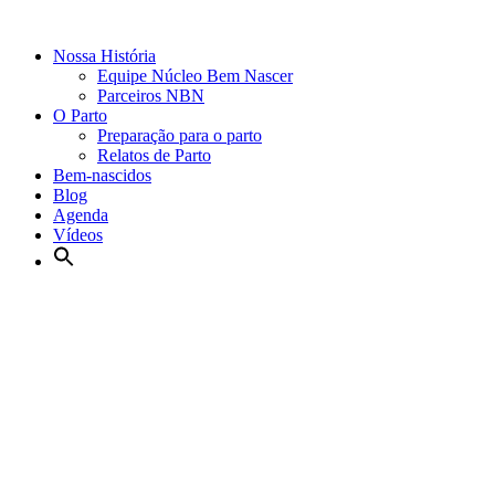
Nossa História
Equipe Núcleo Bem Nascer
Parceiros NBN
O Parto
Preparação para o parto
Relatos de Parto
Bem-nascidos
Blog
Agenda
Vídeos