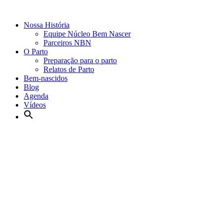
Nossa História
Equipe Núcleo Bem Nascer
Parceiros NBN
O Parto
Preparação para o parto
Relatos de Parto
Bem-nascidos
Blog
Agenda
Vídeos