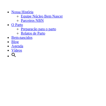
Nossa História
Equipe Núcleo Bem Nascer
Parceiros NBN
O Parto
Preparação para o parto
Relatos de Parto
Bem-nascidos
Blog
Agenda
Vídeos