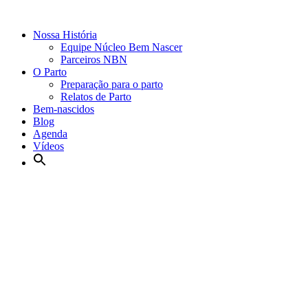
Nossa História
Equipe Núcleo Bem Nascer
Parceiros NBN
O Parto
Preparação para o parto
Relatos de Parto
Bem-nascidos
Blog
Agenda
Vídeos