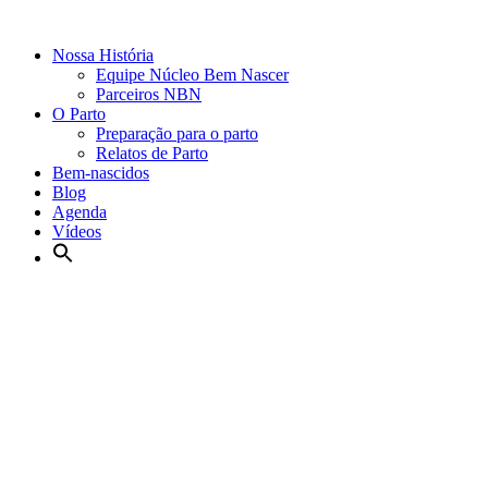
Nossa História
Equipe Núcleo Bem Nascer
Parceiros NBN
O Parto
Preparação para o parto
Relatos de Parto
Bem-nascidos
Blog
Agenda
Vídeos