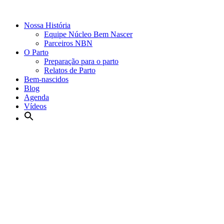
Nossa História
Equipe Núcleo Bem Nascer
Parceiros NBN
O Parto
Preparação para o parto
Relatos de Parto
Bem-nascidos
Blog
Agenda
Vídeos