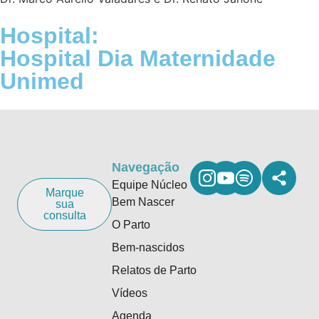
Hospital:
Hospital Dia Maternidade
Unimed
Navegação
Equipe Núcleo
Marque
Bem Nascer
sua
consulta
O Parto
Bem-nascidos
Relatos de Parto
Vídeos
Agenda