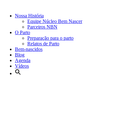
Nossa História
Equipe Núcleo Bem Nascer
Parceiros NBN
O Parto
Preparação para o parto
Relatos de Parto
Bem-nascidos
Blog
Agenda
Vídeos