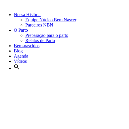
Nossa História
Equipe Núcleo Bem Nascer
Parceiros NBN
O Parto
Preparação para o parto
Relatos de Parto
Bem-nascidos
Blog
Agenda
Vídeos