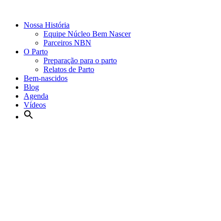
Nossa História
Equipe Núcleo Bem Nascer
Parceiros NBN
O Parto
Preparação para o parto
Relatos de Parto
Bem-nascidos
Blog
Agenda
Vídeos