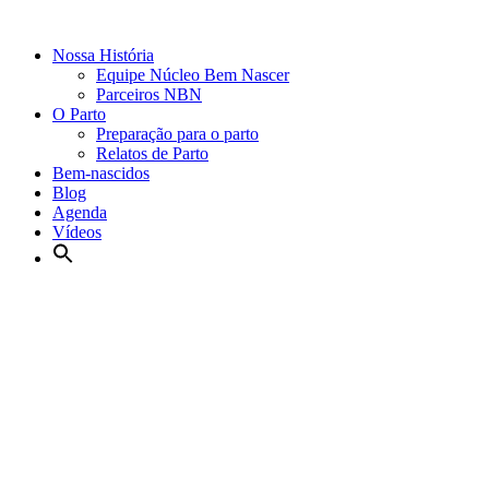
Nossa História
Equipe Núcleo Bem Nascer
Parceiros NBN
O Parto
Preparação para o parto
Relatos de Parto
Bem-nascidos
Blog
Agenda
Vídeos