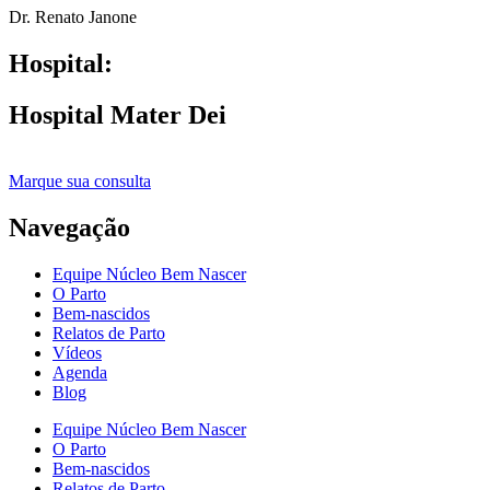
Dr. Renato Janone
Hospital:
Hospital Mater Dei
Marque sua consulta
Navegação
Equipe Núcleo Bem Nascer
O Parto
Bem-nascidos
Relatos de Parto
Vídeos
Agenda
Blog
Equipe Núcleo Bem Nascer
O Parto
Bem-nascidos
Relatos de Parto