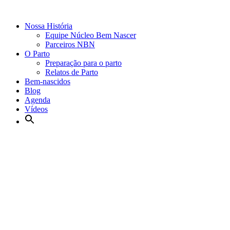
Nossa História
Equipe Núcleo Bem Nascer
Parceiros NBN
O Parto
Preparação para o parto
Relatos de Parto
Bem-nascidos
Blog
Agenda
Vídeos