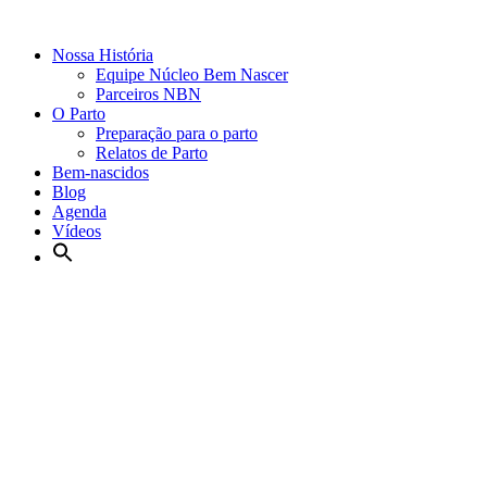
Nossa História
Equipe Núcleo Bem Nascer
Parceiros NBN
O Parto
Preparação para o parto
Relatos de Parto
Bem-nascidos
Blog
Agenda
Vídeos