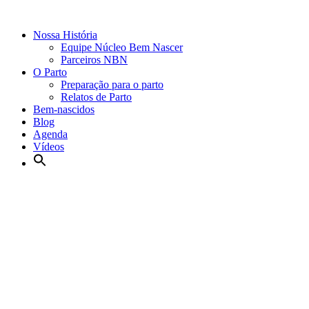
Nossa História
Equipe Núcleo Bem Nascer
Parceiros NBN
O Parto
Preparação para o parto
Relatos de Parto
Bem-nascidos
Blog
Agenda
Vídeos