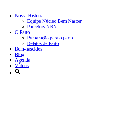
Nossa História
Equipe Núcleo Bem Nascer
Parceiros NBN
O Parto
Preparação para o parto
Relatos de Parto
Bem-nascidos
Blog
Agenda
Vídeos