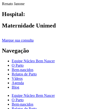
Renato Janone
Hospital:
Maternidade Unimed
Marque sua consulta
Navegação
Equipe Núcleo Bem Nascer
O Parto
Bem-nascidos
Relatos de Parto
Vídeos
Agenda
Blog
Equipe Núcleo Bem Nascer
O Parto
Bem-nascidos
Relatos de Parto