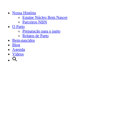
Nossa História
Equipe Núcleo Bem Nascer
Parceiros NBN
O Parto
Preparação para o parto
Relatos de Parto
Bem-nascidos
Blog
Agenda
Vídeos