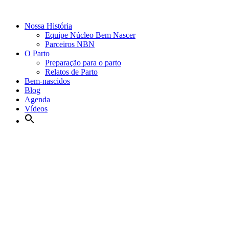
Nossa História
Equipe Núcleo Bem Nascer
Parceiros NBN
O Parto
Preparação para o parto
Relatos de Parto
Bem-nascidos
Blog
Agenda
Vídeos