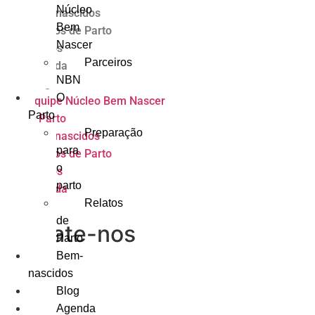
Núcleo
Bem-nascidos
Bem
Relatos de Parto
Nascer
Vídeos
Parceiros
Agenda
NBN
Blog
O
Equipe Núcleo Bem Nascer
Parto
O Parto
Preparação
Bem-nascidos
para
Relatos de Parto
o
Vídeos
parto
Agenda
Relatos
Blog
de
Contate-nos
Parto
Bem-
nascidos
Blog
Agenda