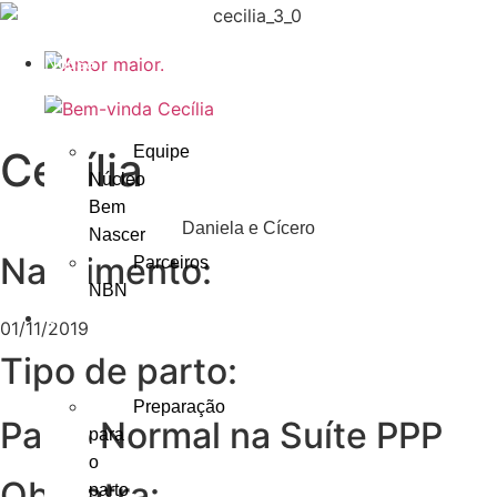
Nossa
História
Equipe
Cecília
Núcleo
Bem
Daniela e Cícero
Nascer
Nascimento:
Parceiros
NBN
O
01/11/2019
Parto
Tipo de parto:
Preparação
Parto Normal na Suíte PPP
para
o
Obstetra:
parto