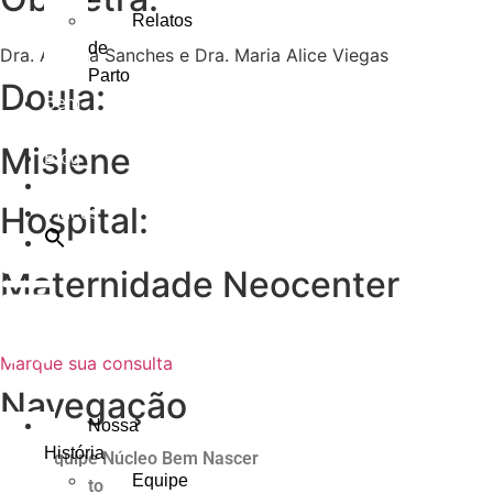
Relatos
de
Dra. Avelina Sanches e Dra. Maria Alice Viegas
Parto
Doula:
Bem-
nascidos
Mislene
Blog
Agenda
Hospital:
Vídeos
Maternidade Neocenter
Marque sua consulta
Navegação
Nossa
História
Equipe Núcleo Bem Nascer
Equipe
O Parto