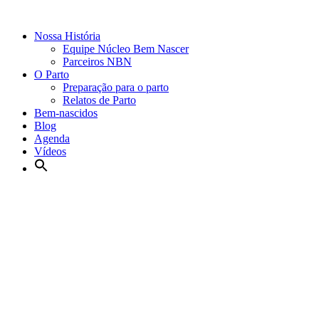
Nossa História
Equipe Núcleo Bem Nascer
Parceiros NBN
O Parto
Preparação para o parto
Relatos de Parto
Bem-nascidos
Blog
Agenda
Vídeos