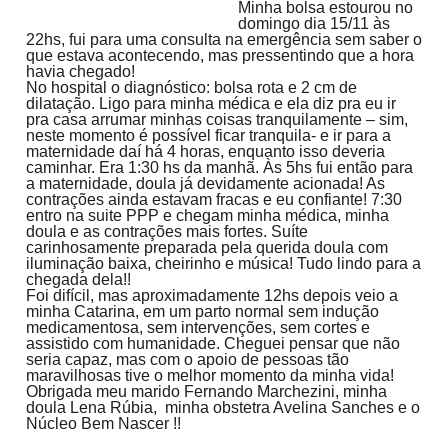
Minha bolsa estourou no
domingo dia 15/11 às
22hs, fui para uma consulta na emergência sem saber o
que estava acontecendo, mas pressentindo que a hora
havia chegado!
No hospital o diagnóstico: bolsa rota e 2 cm de
dilatação. Ligo para minha médica e ela diz pra eu ir
pra casa arrumar minhas coisas tranquilamente – sim,
neste momento é possível ficar tranquila- e ir para a
maternidade daí há 4 horas, enquanto isso deveria
caminhar. Era 1:30 hs da manhã. Às 5hs fui então para
a maternidade, doula já devidamente acionada! As
contrações ainda estavam fracas e eu confiante! 7:30
entro na suite PPP e chegam minha médica, minha
doula e as contrações mais fortes. Suíte
carinhosamente preparada pela querida doula com
iluminação baixa, cheirinho e música! Tudo lindo para a
chegada dela!!
Foi difícil, mas aproximadamente 12hs depois veio a
minha Catarina, em um parto normal sem indução
medicamentosa, sem intervenções, sem cortes e
assistido com humanidade. Cheguei pensar que não
seria capaz, mas com o apoio de pessoas tão
maravilhosas tive o melhor momento da minha vida!
Obrigada meu marido Fernando Marchezini, minha
doula Lena Rúbia, minha obstetra Avelina Sanches e o
Núcleo Bem Nascer !!