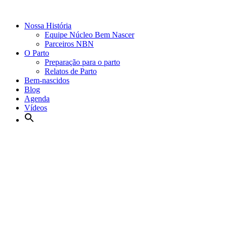
Nossa História
Equipe Núcleo Bem Nascer
Parceiros NBN
O Parto
Preparação para o parto
Relatos de Parto
Bem-nascidos
Blog
Agenda
Vídeos