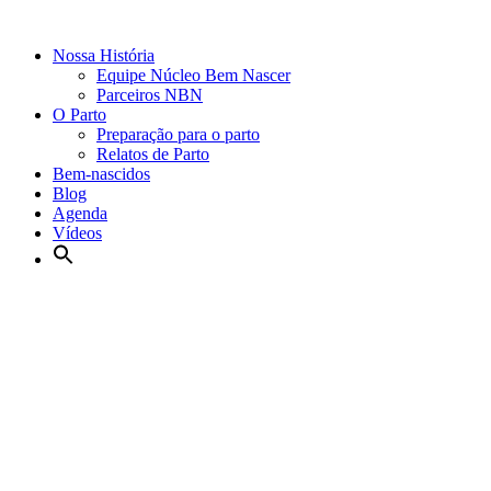
Nossa História
Equipe Núcleo Bem Nascer
Parceiros NBN
O Parto
Preparação para o parto
Relatos de Parto
Bem-nascidos
Blog
Agenda
Vídeos