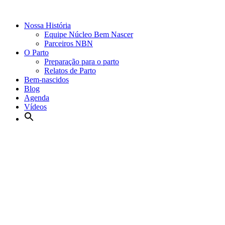
Nossa História
Equipe Núcleo Bem Nascer
Parceiros NBN
O Parto
Preparação para o parto
Relatos de Parto
Bem-nascidos
Blog
Agenda
Vídeos