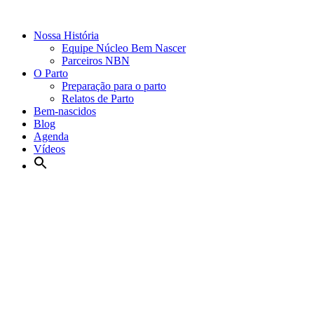
Nossa História
Equipe Núcleo Bem Nascer
Parceiros NBN
O Parto
Preparação para o parto
Relatos de Parto
Bem-nascidos
Blog
Agenda
Vídeos