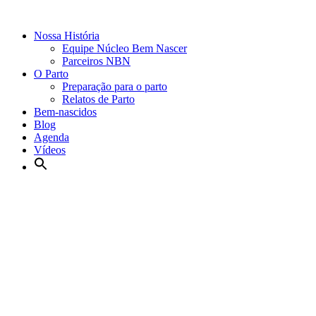
Nossa História
Equipe Núcleo Bem Nascer
Parceiros NBN
O Parto
Preparação para o parto
Relatos de Parto
Bem-nascidos
Blog
Agenda
Vídeos