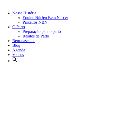
Nossa História
Equipe Núcleo Bem Nascer
Parceiros NBN
O Parto
Preparação para o parto
Relatos de Parto
Bem-nascidos
Blog
Agenda
Vídeos