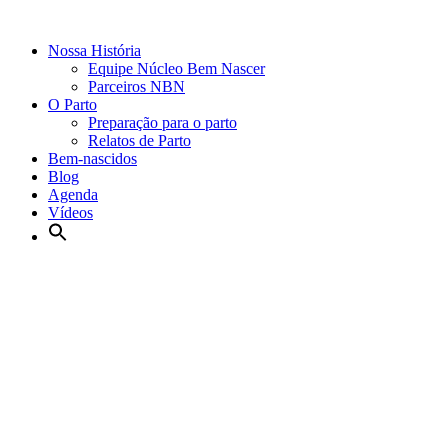
Nossa História
Equipe Núcleo Bem Nascer
Parceiros NBN
O Parto
Preparação para o parto
Relatos de Parto
Bem-nascidos
Blog
Agenda
Vídeos