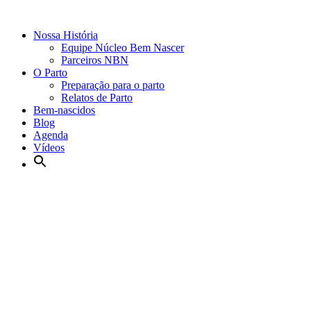
Nossa História
Equipe Núcleo Bem Nascer
Parceiros NBN
O Parto
Preparação para o parto
Relatos de Parto
Bem-nascidos
Blog
Agenda
Vídeos