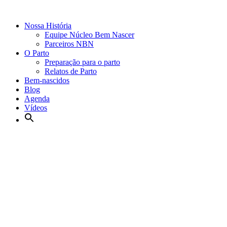
Nossa História
Equipe Núcleo Bem Nascer
Parceiros NBN
O Parto
Preparação para o parto
Relatos de Parto
Bem-nascidos
Blog
Agenda
Vídeos