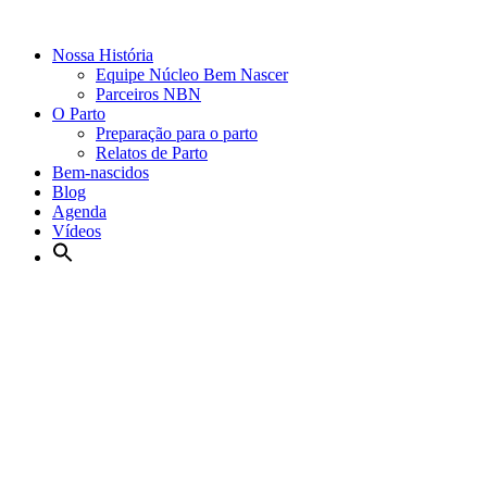
Nossa História
Equipe Núcleo Bem Nascer
Parceiros NBN
O Parto
Preparação para o parto
Relatos de Parto
Bem-nascidos
Blog
Agenda
Vídeos