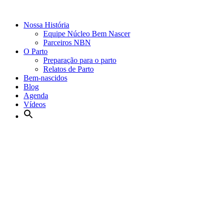
Nossa História
Equipe Núcleo Bem Nascer
Parceiros NBN
O Parto
Preparação para o parto
Relatos de Parto
Bem-nascidos
Blog
Agenda
Vídeos