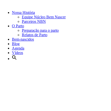
Nossa História
Equipe Núcleo Bem Nascer
Parceiros NBN
O Parto
Preparação para o parto
Relatos de Parto
Bem-nascidos
Blog
Agenda
Vídeos