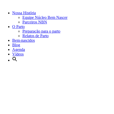
Nossa História
Equipe Núcleo Bem Nascer
Parceiros NBN
O Parto
Preparação para o parto
Relatos de Parto
Bem-nascidos
Blog
Agenda
Vídeos