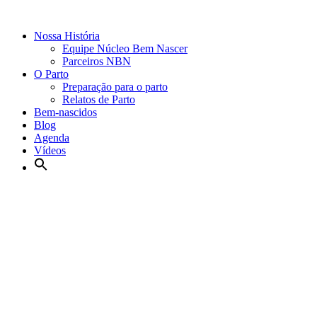
Nossa História
Equipe Núcleo Bem Nascer
Parceiros NBN
O Parto
Preparação para o parto
Relatos de Parto
Bem-nascidos
Blog
Agenda
Vídeos