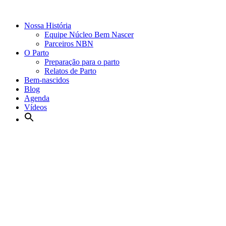
Nossa História
Equipe Núcleo Bem Nascer
Parceiros NBN
O Parto
Preparação para o parto
Relatos de Parto
Bem-nascidos
Blog
Agenda
Vídeos