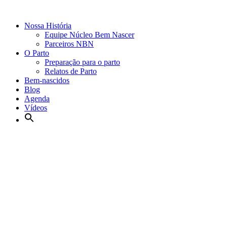
Nossa História
Equipe Núcleo Bem Nascer
Parceiros NBN
O Parto
Preparação para o parto
Relatos de Parto
Bem-nascidos
Blog
Agenda
Vídeos