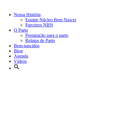
Nossa História
Equipe Núcleo Bem Nascer
Parceiros NBN
O Parto
Preparação para o parto
Relatos de Parto
Bem-nascidos
Blog
Agenda
Vídeos