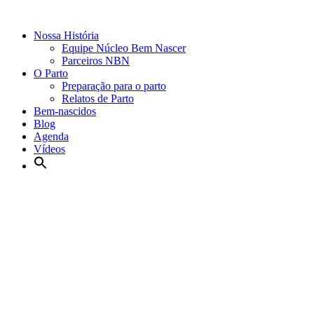
Nossa História
Equipe Núcleo Bem Nascer
Parceiros NBN
O Parto
Preparação para o parto
Relatos de Parto
Bem-nascidos
Blog
Agenda
Vídeos