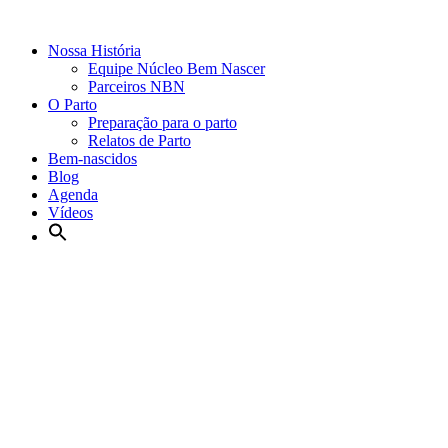
Nossa História
Equipe Núcleo Bem Nascer
Parceiros NBN
O Parto
Preparação para o parto
Relatos de Parto
Bem-nascidos
Blog
Agenda
Vídeos