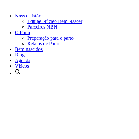
Nossa História
Equipe Núcleo Bem Nascer
Parceiros NBN
O Parto
Preparação para o parto
Relatos de Parto
Bem-nascidos
Blog
Agenda
Vídeos