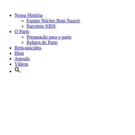
Nossa História
Equipe Núcleo Bem Nascer
Parceiros NBN
O Parto
Preparação para o parto
Relatos de Parto
Bem-nascidos
Blog
Agenda
Vídeos