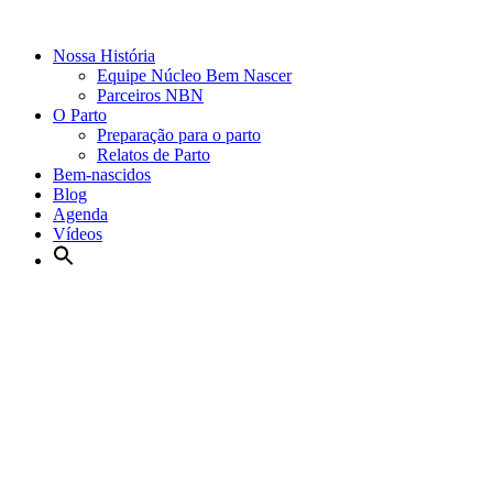
Nossa História
Equipe Núcleo Bem Nascer
Parceiros NBN
O Parto
Preparação para o parto
Relatos de Parto
Bem-nascidos
Blog
Agenda
Vídeos