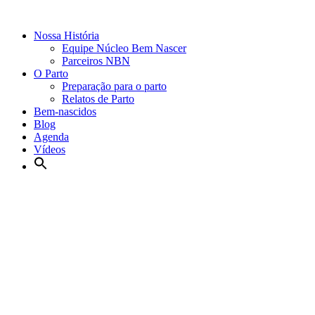
Nossa História
Equipe Núcleo Bem Nascer
Parceiros NBN
O Parto
Preparação para o parto
Relatos de Parto
Bem-nascidos
Blog
Agenda
Vídeos