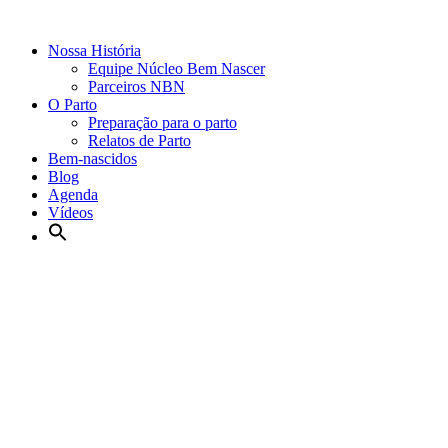
Nossa História
Equipe Núcleo Bem Nascer
Parceiros NBN
O Parto
Preparação para o parto
Relatos de Parto
Bem-nascidos
Blog
Agenda
Vídeos