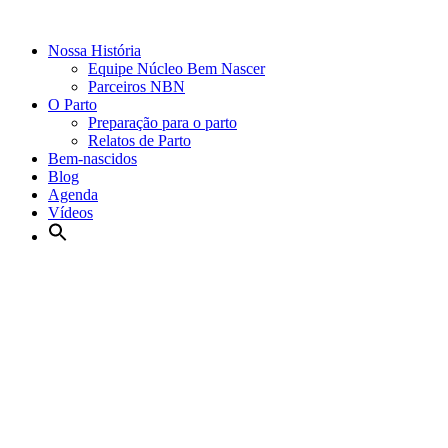
Nossa História
Equipe Núcleo Bem Nascer
Parceiros NBN
O Parto
Preparação para o parto
Relatos de Parto
Bem-nascidos
Blog
Agenda
Vídeos